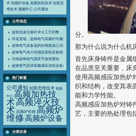
术
高频炉设备
高频加热技术
创新思
维技术
视频中心
公司通知
公司动态
超锋浅谈活塞杆淬火工艺利弊
分。
祥龙迎瑞，超锋电气高频炉中频炉诚谢客户同行
那为什么说为什么机
超锋电气设备选的好熔炼放心没烦恼
超锋电气来介绍感应加热设备除垢剂清洗设备方法
首先床身铸件是金属
河南超锋电气国庆节放假通知
超锋电气告诉高频感应加热设备的应用范围
在品质至关重要，床
使用高频感应加热炉
热门标签
织和结构，改变其表
公司通知
创新思维技术
视频
高频加热技
能和力学性能。
中心
高频淬火技
术
高频感应加热炉对铸
高频炉
术
高频炉价格
艺，主要的热处理包
维修
高频炉设备
分类目录