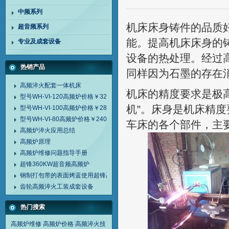
中频系列
机床床身铸件的品质
超音频系列
能。提高机床床身的
专业及成套设备
设备的热处理。经过
热销产品
同样因为石墨的存在
高频淬火配套一体机床
机床的精度要求是极
型号WH-VI-120高频炉价格￥32000
机”。床身是机床精
型号WH-VI-100高频炉价格￥28000
型号WH-VI-80高频炉价格￥24000
车床的各个部件，主
高频炉淬火应用总结
高频炉原理
高频炉维修问题指导手册
超锋360KW超音频高频炉
钢制打包带的表面烤蓝使用超锋高频炉
齿轮高频淬火工装成套设备
热门搜索
高频炉维修
高频炉价格
高频淬火技