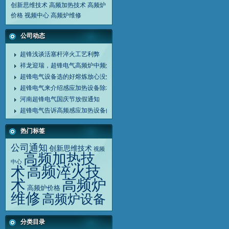
创新思维技术
高频加热技术
高频炉
价格
视频中心
高频炉维修
公司动态
超锋浅谈活塞杆淬火工艺利弊
祥龙迎瑞，超锋电气高频炉中频炉诚谢客户同行
超锋电气设备选的好熔炼放心没烦恼
超锋电气来介绍感应加热设备除垢剂清洗设备方法
河南超锋电气国庆节放假通知
超锋电气告诉高频感应加热设备的应用范围
热门标签
公司通知
创新思维技术
视频
高频加热技
中心
高频淬火技
术
高频炉
术
高频炉价格
维修
高频炉设备
分类目录