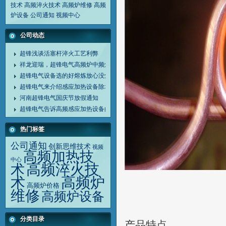
技术
高频淬火技术
高频炉维修
高频
炉设备
公司通知
视频中心
公司动态
超锋浅谈活塞杆淬火工艺利弊
祥龙迎瑞，超锋电气高频炉中频炉诚谢客户同行
超锋电气设备选的好熔炼放心没烦恼
超锋电气来介绍感应加热设备除垢剂清洗设备方法
河南超锋电气国庆节放假通知
超锋电气告诉高频感应加热设备的应用范围
热门标签
公司通知
创新思维技术
视频
高频加热技
中心
高频淬火技
术
高频炉
术
高频炉价格
维修
高频炉设备
分类目录
产品特点