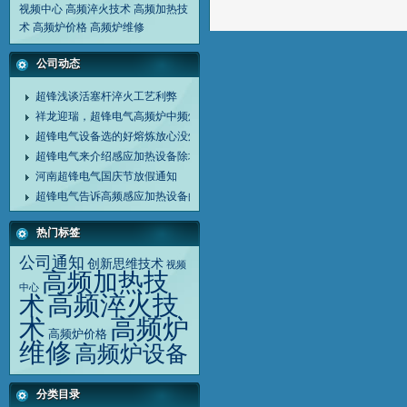
视频中心
高频淬火技术
高频加热技
术
高频炉价格
高频炉维修
公司动态
超锋浅谈活塞杆淬火工艺利弊
祥龙迎瑞，超锋电气高频炉中频炉诚谢客户同行
超锋电气设备选的好熔炼放心没烦恼
超锋电气来介绍感应加热设备除垢剂清洗设备方法
河南超锋电气国庆节放假通知
超锋电气告诉高频感应加热设备的应用范围
热门标签
公司通知
创新思维技术
视频
高频加热技
中心
高频淬火技
术
高频炉
术
高频炉价格
维修
高频炉设备
分类目录