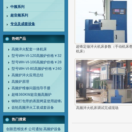
中频系列
超音频系列
专业及成套设备
热销产品
超锋定做淬火机床参数（手动机床/
高频淬火配套一体机床
机床）
型号WH-VI-120高频炉价格￥32000
型号WH-VI-100高频炉价格￥28000
型号WH-VI-80高频炉价格￥24000
高频炉淬火应用总结
高频炉原理
高频炉维修问题指导手册
超锋360KW超音频高频炉
钢制打包带的表面烤蓝使用超锋高频炉
齿轮高频淬火工装成套设备
高频淬火机床调试完成现场
热门搜索
创新思维技术
公司通知
高频炉设备