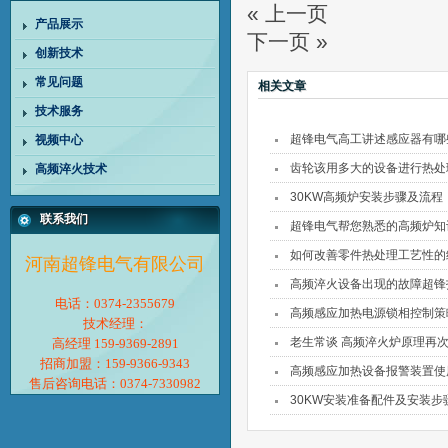
« 上一页
产品展示
下一页 »
创新技术
常见问题
相关文章
技术服务
超锋电气高工讲述感应器有哪
视频中心
齿轮该用多大的设备进行热处
高频淬火技术
30KW高频炉安装步骤及流程
联系我们
超锋电气帮您熟悉的高频炉知
如何改善零件热处理工艺性的
河南超锋电气有限公司
高频淬火设备出现的故障超锋
电话：0374-2355679
高频感应加热电源锁相控制策
技术经理：
老生常谈 高频淬火炉原理再
高经理 159-9369-2891
招商加盟：159-9366-9343
高频感应加热设备报警装置使
售后咨询电话：0374-7330982
30KW安装准备配件及安装步