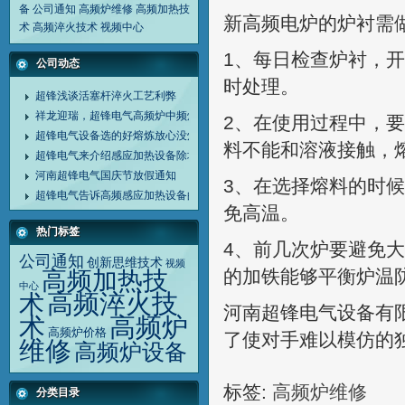
备
公司通知
高频炉维修
高频加热技
新高频电炉的炉衬需
术
高频淬火技术
视频中心
1、每日检查炉衬，
公司动态
时处理。
超锋浅谈活塞杆淬火工艺利弊
祥龙迎瑞，超锋电气高频炉中频炉诚谢客户同行
2、在使用过程中，
超锋电气设备选的好熔炼放心没烦恼
料不能和溶液接触，
超锋电气来介绍感应加热设备除垢剂清洗设备方法
河南超锋电气国庆节放假通知
3、在选择熔料的时
超锋电气告诉高频感应加热设备的应用范围
免高温。
热门标签
4、前几次炉要避免
公司通知
创新思维技术
视频
的加铁能够平衡炉温
高频加热技
中心
高频淬火技
术
河南超锋电气设备有
高频炉
术
高频炉价格
了使对手难以模仿的
维修
高频炉设备
标签:
高频炉维修
分类目录