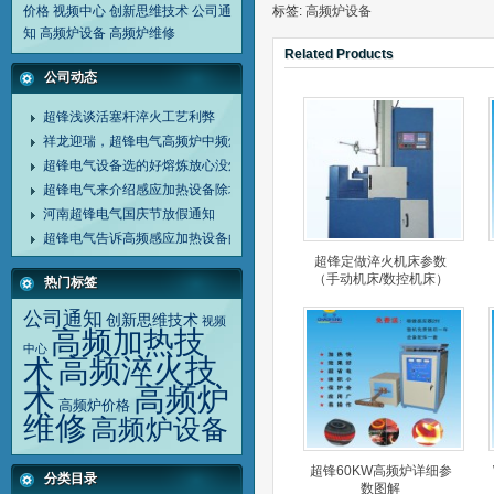
价格
视频中心
创新思维技术
公司通
标签:
高频炉设备
知
高频炉设备
高频炉维修
Related Products
公司动态
超锋浅谈活塞杆淬火工艺利弊
祥龙迎瑞，超锋电气高频炉中频炉诚谢客户同行
超锋电气设备选的好熔炼放心没烦恼
超锋电气来介绍感应加热设备除垢剂清洗设备方法
河南超锋电气国庆节放假通知
超锋电气告诉高频感应加热设备的应用范围
超锋定做淬火机床参数
（手动机床/数控机床）
热门标签
公司通知
创新思维技术
视频
高频加热技
中心
高频淬火技
术
高频炉
术
高频炉价格
维修
高频炉设备
超锋60KW高频炉详细参
分类目录
数图解